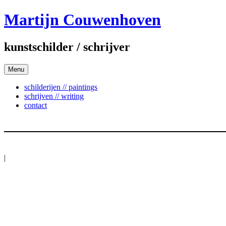
Skip
Martijn Couwenhoven
to
content
kunstschilder / schrijver
Menu
schilderijen // paintings
schrijven // writing
contact
|